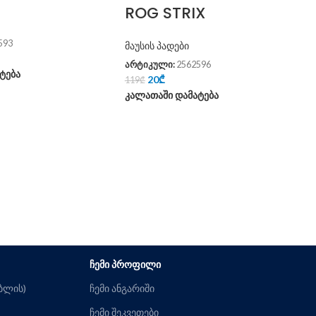
ROG STRIX
593
მაუსის პადები
არტიკული:
2562596
ტება
20
₾
119
₾
კალათაში დამატება
ᲩᲔᲛᲘ ᲞᲠᲝᲤᲘᲚᲘ
ებლის)
ჩემი ანგარიში
ჩემი შეკვეთები