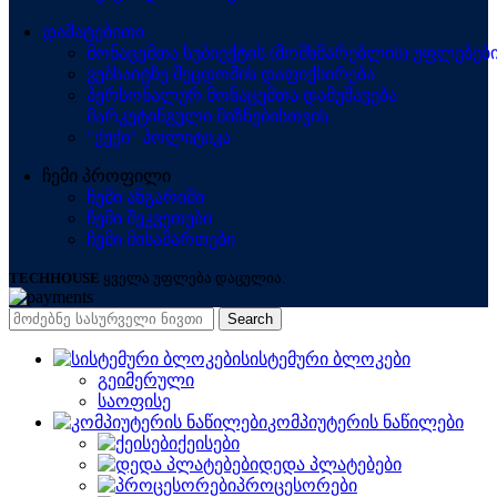
დამატებითი
მონაცემთა სუბიექტის (მომხმარებლის) უფლებებ
ვებსაიტზე შეცდომის დაფიქსირება
პერსონალურ მონაცემთა დამუშავება
მარკეტინგული მიზნებისთვის
"ქუქი" პოლიტიკა
ჩემი პროფილი
ჩემი ანგარიში
ჩემი შეკვეთები
ჩემი მისამართები
TECHHOUSE
ყველა უფლება დაცულია.
Search
სისტემური ბლოკები
გეიმერული
საოფისე
კომპიუტერის ნაწილები
ქეისები
დედა პლატებები
პროცესორები