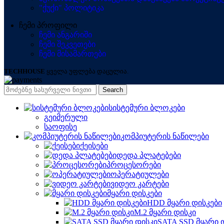
"ქუქი" პოლიტიკა
ჩემი პროფილი
ჩემი ანგარიში
ჩემი შეკვეთები
ჩემი მისამართები
TECHHOUSE
ყველა უფლება დაცულია.
Search
სისტემური ბლოკები
გეიმერული
საოფისე
კომპიუტერის ნაწილები
ქეისები
დედა პლატებები
პროცესორები
ოპერატიულები
ვიდეო კარტები
მყარი დისკები
HDD მყარი დისკები
M.2 მყარი დისკი
SATA SSD მყარი 