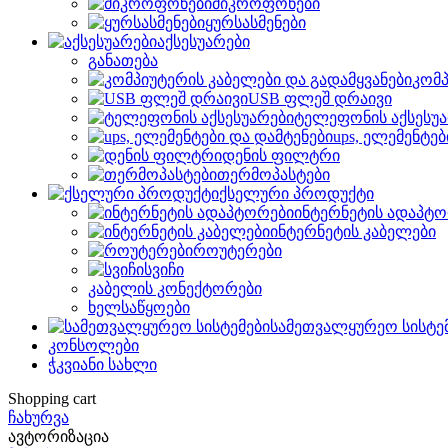
მიკროფონები
ყურსასმენები
აქსესუარები
განათება
კომპ
USB ფლეშ დრაივი
ტელეფონის აქსესუა
ups, ელემენტებ
დენის ფილტრი
თერმოპასტები
ქსელური პროდუქტი
ინტერნეტის ადაპტო
ინტერნეტის კაბელები
როუტერები
სვიჩი
კაბელის კონექტორები
ხელსაწყოები
სამეთვალყურეო სისტე
კონსოლები
ჭკვიანი სახლი
Shopping cart
ჩახურვა
ავტორიზაცია