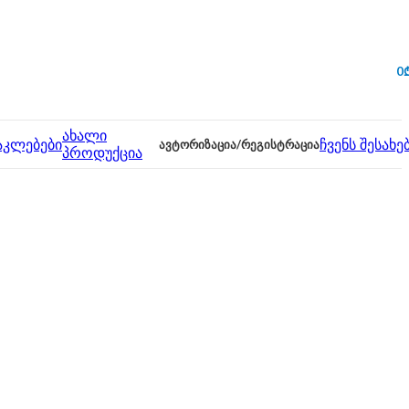
0
ახალი
აკლებები
ᲐᲕᲢᲝᲠᲘᲖᲐᲪᲘᲐ/ᲠᲔᲒᲘᲡᲢᲠᲐᲪᲘᲐ
ჩვენს შესახე
პროდუქცია