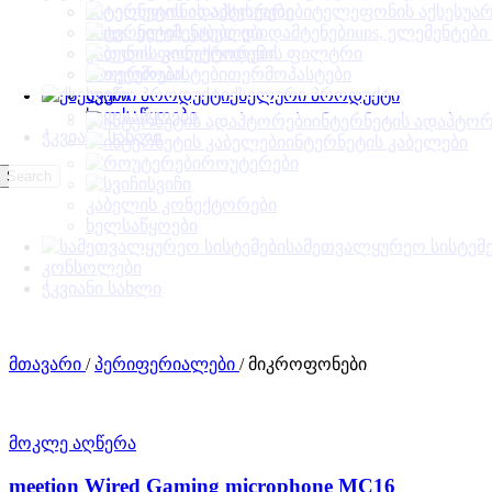
ტელეფონის აქსესუარ
ინტერნეტის ადაპტორები
ups, ელემენტები
ინტერნეტის კაბელები
დენის ფილტრი
კაბელის კონექტორები
თერმოპასტები
როუტერები
ქსელური პროდუქტი
სვიჩი
ხელსაწყოები
ინტერნეტის ადაპტორ
ჭკვიანი სახლი
ინტერნეტის კაბელები
როუტერები
Search
სვიჩი
კაბელის კონექტორები
ხელსაწყოები
სამეთვალყურეო სისტემ
კონსოლები
ჭკვიანი სახლი
მთავარი
/
პერიფერიალები
/
მიკროფონები
მოკლე აღწერა
meetion Wired Gaming microphone MC16