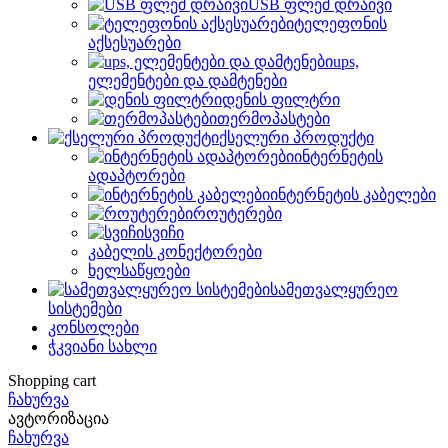
USB ფლეშ დრაივი
ტელეფონის
აქსესუარები
ups,
ელემენტები და დამტენები
დენის ფილტრი
თერმოპასტები
ქსელური პროდუქტი
ინტერნეტის
ადაპტორები
ინტერნეტის კაბელები
როუტერები
სვიჩი
კაბელის კონექტორები
ხელსაწყოები
სამეთვალყურეო
სისტემები
კონსოლები
ჭკვიანი სახლი
Shopping cart
ჩახურვა
ავტორიზაცია
ჩახურვა