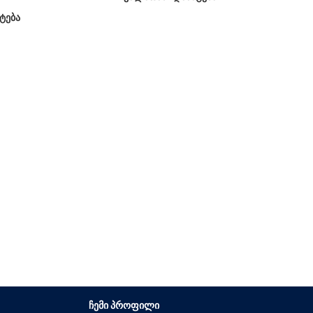
ტება
ᲩᲔᲛᲘ ᲞᲠᲝᲤᲘᲚᲘ