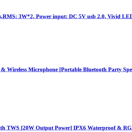
RMS: 3W*2, Power input: DC 5V usb 2.0, Vivid LED
& Wireless Microphone [Portable Bluetooth Party Spe
 with TWS [20W Output Power] IPX6 Waterproof & RG