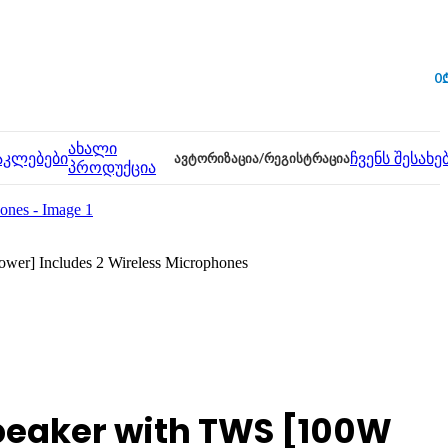
0
ახალი
აკლებები
ᲐᲕᲢᲝᲠᲘᲖᲐᲪᲘᲐ/ᲠᲔᲒᲘᲡᲢᲠᲐᲪᲘᲐ
ჩვენს შესახე
პროდუქცია
er] Includes 2 Wireless Microphones
peaker with TWS [100W