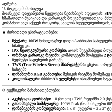
აღწერა
🚀 მოკლე მიმოხილვა
მოაწყვეთ დაუვიწყარი წვეულება ნებისმიერ ადგილას!
SIN
ხმამაღალი მუსიკისა და კარაოკეს მოყვარულთათვის. მძლ
კომპანიონად აქცევს როგორც სახლის წვეულებებისთვის, ის
🔥 ძირითადი უპირატესობები:
მჭექარე 100W სიმძლავრე:
დიდი 8-ინჩიანი საბვუფე
ხმაზეც კი.
IPX წყალგაუმტარი კორპუსი:
აღარ შეგეშინდეთ მოულო
ორმაგი კარაოკე რეჟიმი:
კომპლექტში მოჰყვება
2 ც
ზედმეტი სადენების გარეშე.
TWS (True Wireless Stereo) მხარდაჭერა:
გსურთ ორჯერ
სისტემა.
დინამიური RGB განათება:
მუსიკის რიტმზე მომუშავე
კოლოსალური 6000mAh ელემენტი:
ისიამოვნეთ საყვ
⚙️ ტექნიკური მახასიათებლები:
აკუსტიკის ფორმატი:
1.0 (მონო) / TWS რეჟიმში 2.0 (ს
გამომავალი სიმძლავრე:
100W Peak (ნომინალური 6
დინამიკების კონფიგურაცია:
1 x 8″ ვუფერი + 2 x 2″ ტ