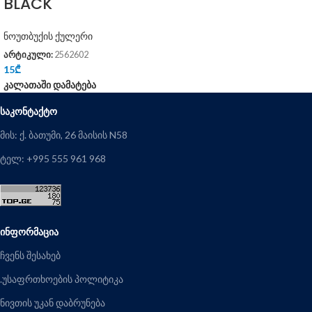
BLACK
ნოუთბუქის ქულერი
არტიკული:
2562602
15
₾
კალათაში დამატება
ᲡᲐᲙᲝᲜᲢᲐᲥᲢᲝ
მის: ქ. ბათუმი, 26 მაისის N58
ტელ: +995 555 961 968
ᲘᲜᲤᲝᲠᲛᲐᲪᲘᲐ
ჩვენს შესახებ
.უსაფრთხოების პოლიტიკა
ნივთის უკან დაბრუნება