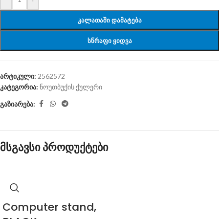
ᲙᲐᲚᲐᲗᲐᲨᲘ ᲓᲐᲛᲐᲢᲔᲑᲐ
ᲡᲬᲠᲐᲤᲘ ᲧᲘᲓᲕᲐ
არტიკული:
2562572
კატეგორია:
ნოუთბუქის ქულერი
გაზიარება:
მსგავსი პროდუქტები
Computer stand,