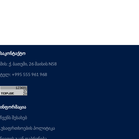
ᲡᲐᲙᲝᲜᲢᲐᲥᲢᲝ
მის: ქ. ბათუმი, 26 მაისის N58
ტელ: +995 555 961 968
ᲘᲜᲤᲝᲠᲛᲐᲪᲘᲐ
ჩვენს შესახებ
.უსაფრთხოების პოლიტიკა
ნივთის უკან დაბრუნება