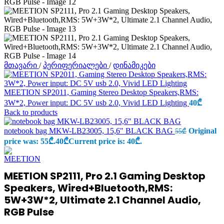
მთავარი
/
პერიფერიალები
/
დინამიკები
MEETION SP2011, Gaming Stereo Desktop Speakers,RMS:
3W*2, Power input: DC 5V usb 2.0, Vivid LED Lighting
40
₾
Back to products
notebook bag MKW-LB23005, 15,6" BLACK BAG
Original
55
₾
price was: 55₾.
40
₾
Current price is: 40₾.
MEETION SP2111, Pro 2.1 Gaming Desktop
Speakers, Wired+Bluetooth,RMS:
5W+3W*2, Ultimate 2.1 Channel Audio,
RGB Pulse