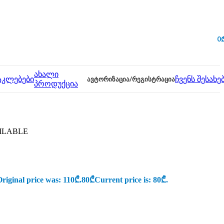
0
ახალი
აკლებები
ᲐᲕᲢᲝᲠᲘᲖᲐᲪᲘᲐ/ᲠᲔᲒᲘᲡᲢᲠᲐᲪᲘᲐ
ჩვენს შესახე
პროდუქცია
PILABLE
riginal price was: 110₾.
80
₾
Current price is: 80₾.