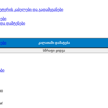
უტერის კაბელები და გადამყვანები
ები
 და დამტენები
ები
ᲙᲐᲚᲐᲗᲐᲨᲘ ᲓᲐᲛᲐᲢᲔᲑᲐ
სწრაფი ყიდვა
ები
00
0W