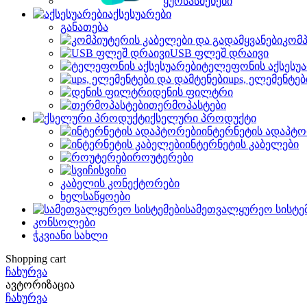
ყურსასმენები
აქსესუარები
განათება
კომპ
USB ფლეშ დრაივი
ტელეფონის აქსესუა
ups, ელემენტებ
დენის ფილტრი
თერმოპასტები
ქსელური პროდუქტი
ინტერნეტის ადაპტო
ინტერნეტის კაბელები
როუტერები
სვიჩი
კაბელის კონექტორები
ხელსაწყოები
სამეთვალყურეო სისტე
კონსოლები
ჭკვიანი სახლი
Shopping cart
ჩახურვა
ავტორიზაცია
ჩახურვა