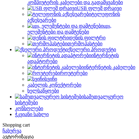
კომპიუტერის კაბელები და გადამყვანები
USB ფლეშ დრაივი
ტელეფონის
აქსესუარები
ups,
ელემენტები და დამტენები
დენის ფილტრი
თერმოპასტები
ქსელური პროდუქტი
ინტერნეტის
ადაპტორები
ინტერნეტის კაბელები
როუტერები
სვიჩი
კაბელის კონექტორები
ხელსაწყოები
სამეთვალყურეო
სისტემები
კონსოლები
ჭკვიანი სახლი
Shopping cart
ჩახურვა
ავტორიზაცია