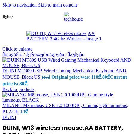
Skip to navigation
Skip to main content
ᲛᲔᲜᲘᲣ
Click to enlarge
მთავარი
/
პერიფერიალები
/
მაუსები
DUINI MT809 USB Wired Gaming Mechanical Keyboard AND
MOUSE, Black US
Original price was: 110₾.
80
₾
Current
110
₾
price is: 80₾.
Back to products
MILANG M8 mouse, USB 2.0 1000DPI, Gaming style luminous,
BLACK
13
₾
DUINI
DUINI, W13 wireless mouse,AA BATTERY,