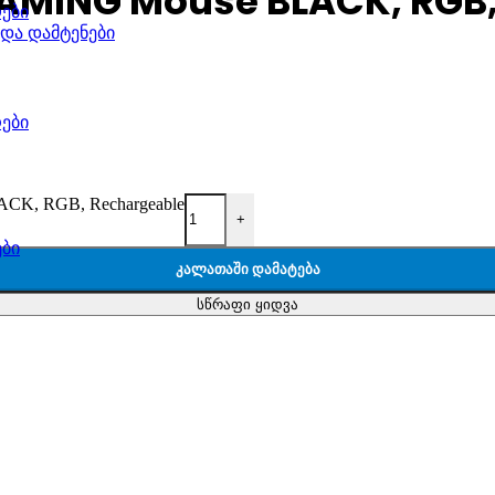
AMING Mouse BLACK, RGB,
ები
 და დამტენები
ები
K, RGB, Rechargeable
+
ები
ᲙᲐᲚᲐᲗᲐᲨᲘ ᲓᲐᲛᲐᲢᲔᲑᲐ
სწრაფი ყიდვა