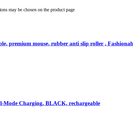
ptions may be chosen on the product page
premium mouse, rubber anti slip roller , Fashionable 
l-Mode Charging, BLACK, rechargeable