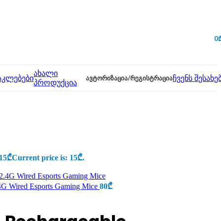
0
ახალი
აკლებები
ᲐᲕᲢᲝᲠᲘᲖᲐᲪᲘᲐ/ᲠᲔᲒᲘᲡᲢᲠᲐᲪᲘᲐ
ჩვენს შესახე
პროდუქცია
15
₾
Current price is: 15₾.
.4G Wired Esports Gaming Mice
80
₾