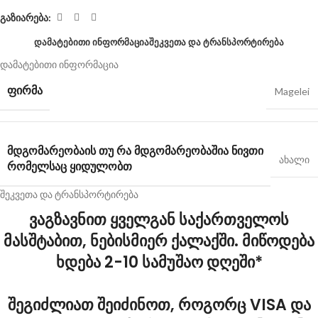
გაზიარება:
ᲓᲐᲛᲐᲢᲔᲑᲘᲗᲘ ᲘᲜᲤᲝᲠᲛᲐᲪᲘᲐ
ᲨᲔᲙᲕᲔᲗᲐ ᲓᲐ ᲢᲠᲐᲜᲡᲞᲝᲠᲢᲘᲠᲔᲑᲐ
დამატებითი ინფორმაცია
ᲤᲘᲠᲛᲐ
Magelei
ᲛᲓᲒᲝᲛᲐᲠᲔᲝᲑᲐ
ᲘᲡ ᲗᲣ ᲠᲐ ᲛᲓᲒᲝᲛᲐᲠᲔᲝᲑᲐᲨᲘᲐ ᲜᲘᲕᲗᲘ
ახალი
ᲠᲝᲛᲔᲚᲡᲐᲪ ᲧᲘᲓᲣᲚᲝᲑᲗ
შეკვეთა და ტრანსპორტირება
ვაგზავნით ყველგან საქართველოს
მასშტაბით, ნებისმიერ ქალაქში. მიწოდება
ხდება 2-10 სამუშაო დღეში*
შეგიძლიათ შეიძინოთ, როგორც VISA და