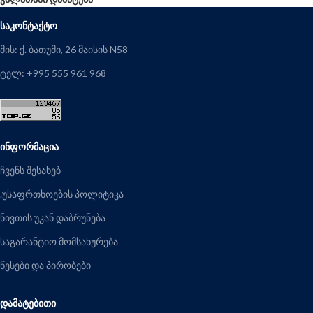
ᲡᲐᲙᲝᲜᲢᲐᲥᲢᲝ
მის: ქ. ბათუმი, 26 მაისის N58
ტელ: +995 555 961 968
ᲘᲜᲤᲝᲠᲛᲐᲪᲘᲐ
ჩვენს შესახებ
.უსაფრთხოების პოლიტიკა
ნივთის უკან დაბრუნება
საგარანტიო მომსახურება
წესები და პირობები
ᲓᲐᲛᲐᲢᲔᲑᲘᲗᲘ