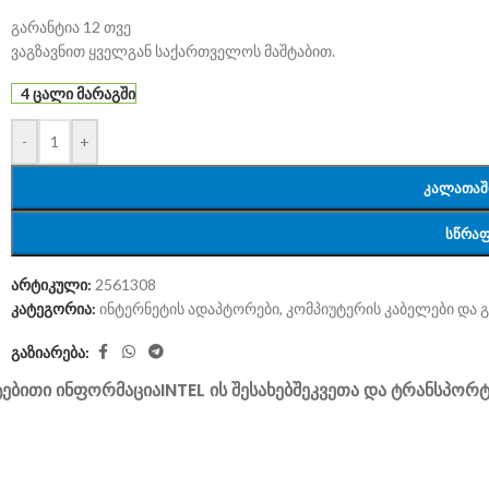
გარანტია 12 თვე
ვაგზავნით ყველგან საქართველოს მაშტაბით.
4 ცალი მარაგში
-
+
ᲙᲐᲚᲐᲗᲐᲨ
ᲡᲬᲠᲐᲤ
არტიკული:
2561308
კატეგორია:
ინტერნეტის ადაპტორები
,
კომპიუტერის კაბელები და გ
გაზიარება:
ᲢᲔᲑᲘᲗᲘ ᲘᲜᲤᲝᲠᲛᲐᲪᲘᲐ
INTEL ᲘᲡ ᲨᲔᲡᲐᲮᲔᲑ
ᲨᲔᲙᲕᲔᲗᲐ ᲓᲐ ᲢᲠᲐᲜᲡᲞᲝᲠ