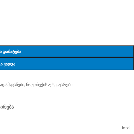
Ი ᲓᲐᲛᲐᲢᲔᲑᲐ
Ი ᲧᲘᲓᲕᲐ
ადამყვანები
,
ნოუთბუქის აქსესუარები
ᲢᲘᲠᲔᲑᲐ
intel