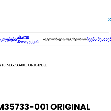
0
ახალი
აკლებები
ᲐᲕᲢᲝᲠᲘᲖᲐᲪᲘᲐ/ᲠᲔᲒᲘᲡᲢᲠᲐᲪᲘᲐ
ჩვენს შესახე
პროდუქცია
-LA10 M35733-001 ORIGINAL
 M35733-001 ORIGINAL