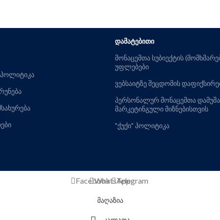
ᲓᲐᲛᲐᲢᲔᲑᲘᲗᲘ
მონაცემთა სუბიექტის (მომხმარ
უფლებები
 პოლიტიკა
ვებსაიტზე შეცდომის დაფიქსირე
ბრუნება
პერსონალურ მონაცემთა დამუშა
მსახურება
მარკეტინგული მიზნებისთვის
ბები
"ქუქი" პოლიტიკა
Facebook
WhatsApp
Telegram
მაღაზია
კალათა