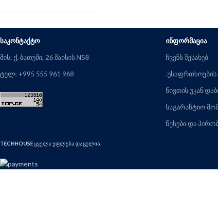
ᲡᲐᲙᲝᲜᲢᲐᲥᲢᲝ
ᲘᲜᲤᲝᲠᲛᲐᲪᲘᲐ
მის: ქ. ბათუმი, 26 მაისის N58
ჩვენს შესახებ
ტელ: +995 555 961 968
.უსაფრთხოების
ნივთის უკან და
საგარანტიო მო
წესები და პირო
TECHHOUSE
ყველა უფლება დაცულია.