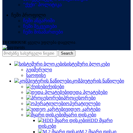
"ქუქი" პოლიტიკა
ჩემი პროფილი
ჩემი ანგარიში
ჩემი შეკვეთები
ჩემი მისამართები
TECHHOUSE
ყველა უფლება დაცულია.
Search
სისტემური ბლოკები
გეიმერული
საოფისე
კომპიუტერის ნაწილები
ქეისები
დედა პლატებები
პროცესორები
ოპერატიულები
ვიდეო კარტები
მყარი დისკები
HDD მყარი
დისკები
M.2 მყარი დისკი