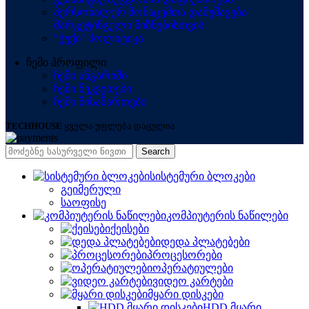
პერსონალურ მონაცემთა დამუშავება
მარკეტინგული მიზნებისთვის
"ქუქი" პოლიტიკა
ჩემი პროფილი
ჩემი ანგარიში
ჩემი შეკვეთები
ჩემი მისამართები
TECHHOUSE
ყველა უფლება დაცულია.
Search
სისტემური ბლოკები
გეიმერული
საოფისე
კომპიუტერის ნაწილები
ქეისები
დედა პლატებები
პროცესორები
ოპერატიულები
ვიდეო კარტები
მყარი დისკები
HDD მყარი