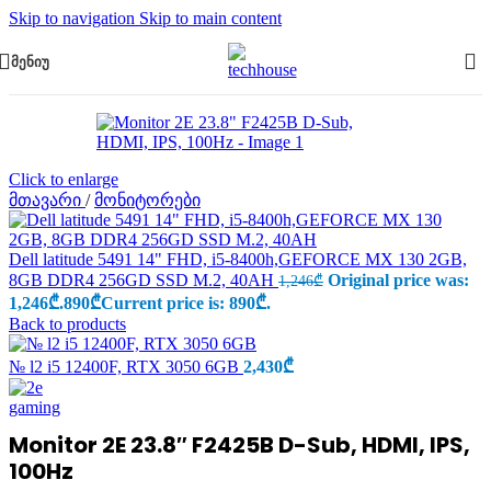
Skip to navigation
Skip to main content
ᲛᲔᲜᲘᲣ
Click to enlarge
მთავარი
/
მონიტორები
Dell latitude 5491 14" FHD, i5-8400h,GEFORCE MX 130 2GB,
8GB DDR4 256GD SSD M.2, 40AH
Original price was:
1,246
₾
1,246₾.
890
₾
Current price is: 890₾.
Back to products
№ l2 i5 12400F, RTX 3050 6GB
2,430
₾
Monitor 2E 23.8″ F2425B D-Sub, HDMI, IPS,
100Hz