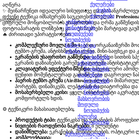
ქულერები
აღწერა
ქეისის
✨ შეინარჩუნეთ იდეალური სისუფთავე და გაახანგრძლივეთ
ქულერები
თქვენი ტექნიკა იმსახურებს საუკეთესო მოვლას!
Professiona
ᲙᲐᲢᲔᲒᲝᲠᲘᲐ
კონსოლები
ციფრული მოწყობილობის უსაფრთხო და ღრმა გაწმენდისთვ
მონიტორები
ფოტოაპარატის ლინზებიც კი — ეს ნაკრები მარტივად გაუ
ნოუთბუქები
🔥 ძირითადი უპირატესობები:
ნოუთბუქის
კომპლექსური მოვლა 8-ში-1:
ერთ ორგანაიზერში მოთ
ნაწილები და
ტუმბო-გრუშა, ანტისხმოვანი ფუნჯი, მინი-საფხეკი დ
აქსესუარები
ეკრანების უსაფრთხო გაწმენდა:
საწმენდი სითხის სპ
ნოუთბუქის
ეკრანის დაზიანების გარეშე და ტოვებს ანტისტატიკურ
აქსესუარები
კლავიატურის ეფექტური წმენდა:
სპეციალური ამომღე
ნოუთბუქის
ფუნჯით მომენტალურად გამოწმენდთ დაგროვილ ნამც
დამტენები
ჰაერის ტუმბო-გრუშა (Air Blower):
ძლიერი მიმართული
ნოუთბუქის
პორტებს, დინამიკებს, ლეპტოპის რადიატორებსა და
ეკრანები
მოსახერხებელი კეისი:
ყველა ინსტრუმენტი აკურატულ
ნოუთბუქის
კომფორტულს ხდის.
მახსოვრობის
მოდული
⚙️ ტექნიკური მახასიათებლები:
ნოუთბუქის
ქულერი
პროდუქტის ტიპი:
ტექნიკისა და ეკრანების პროფესი
ნოუთბუქის
ნივთების რაოდენობა ნაკრებში:
8 ელემენტი
ჩანთა
დანიშნულება:
ეკრანების, მონიტორების, ოპტიკური 
პერიფერიალები
კომპლექტაცია: