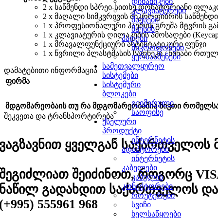
დინამიკები
2 х საწმენდი სპრეი-სითხე დოზატორიანი ფლა
კლავიატურები
2 х მაღალი სიმკვრივის მიკროფიბრის საწმენდ
მაუსები
1 х პროფესიონალური ჰაერის გრუშა მტვრის გ
მაუსის
1 х კლავიატურის ღილაკების ამოსაღები (Keycap p
პადები
1 х მრავალფუნქციური ანტისტატიკური ფუნჯი
მიკროფონები
1 х წვრილი პლასტმასის საფხეკი / ნიჩაბი რთუ
ყურსასმენები
სამეთვალყურეო
დამატებითი ინფორმაცია
სისტემები
ფირმა
სისტემური
ბლოკები
გეიმერული
მდგომარეობა
ის თუ რა მდგომარეობაშია ნივთი რომელ
საოფისე
შეკვეთა და ტრანსპორტირება
ქსელური
პროდუქტი
ინტერნეტის
ვაგზავნით ყველგან საქართველოს მა
ადაპტორები
ინტერნეტის
კაბელები
შეგიძლიათ შეიძინოთ, როგორც VIS
კაბელის
კონექტორები
ნაწილ გადახდით საქართველოს და 
როუტერები
(+995) 555961 968
სვიჩი
ხელსაწყოები