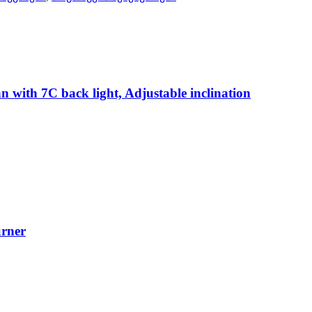
ith 7C back light, Adjustable inclination
rner