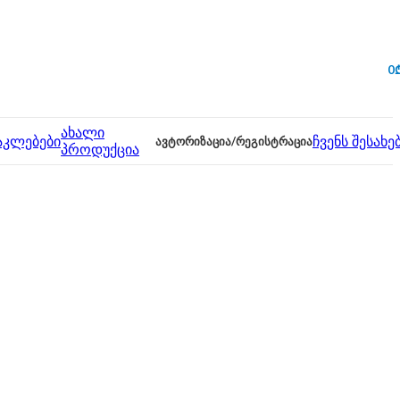
0
ახალი
აკლებები
ᲐᲕᲢᲝᲠᲘᲖᲐᲪᲘᲐ/ᲠᲔᲒᲘᲡᲢᲠᲐᲪᲘᲐ
ჩვენს შესახე
პროდუქცია