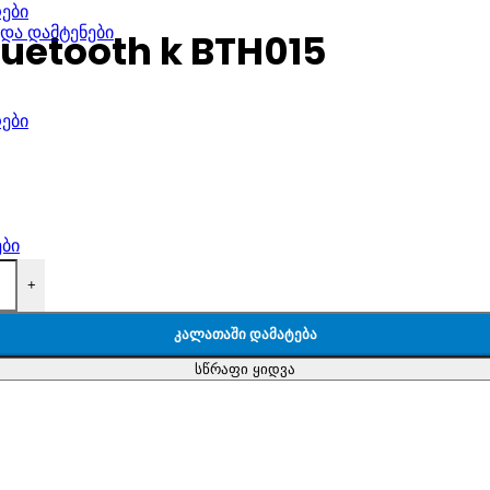
ები
 და დამტენები
luetooth k BTH015
ები
ები
+
ᲙᲐᲚᲐᲗᲐᲨᲘ ᲓᲐᲛᲐᲢᲔᲑᲐ
სწრაფი ყიდვა