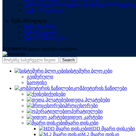
პერსონალურ მონაცემთა დამუშავება მარკეტინგუ
"ქუქი" პოლიტიკა
ჩემი პროფილი
ჩემი ანგარიში
ჩემი შეკვეთები
ჩემი მისამართები
TECHHOUSE
ყველა უფლება დაცულია.
Search
სისტემური ბლოკები
გეიმერული
საოფისე
კომპიუტერის ნაწილები
ქეისები
დედა პლატებები
პროცესორები
ოპერატიულები
ვიდეო კარტები
მყარი დისკები
HDD მყარი დისკები
M.2 მყარი დისკი