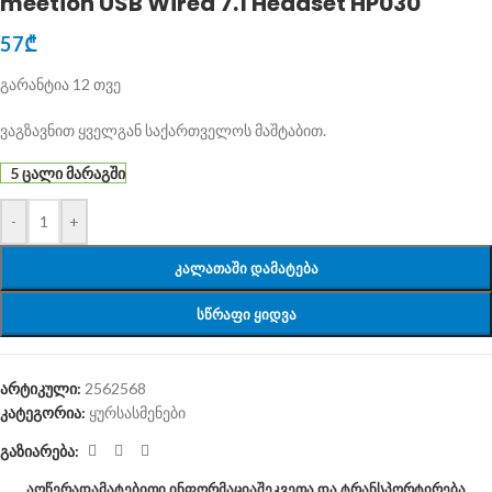
meetion USB Wired 7.1 Headset HP030
57
₾
გარანტია 12 თვე
ვაგზავნით ყველგან საქართველოს მაშტაბით.
5 ცალი მარაგში
-
+
ᲙᲐᲚᲐᲗᲐᲨᲘ ᲓᲐᲛᲐᲢᲔᲑᲐ
ᲡᲬᲠᲐᲤᲘ ᲧᲘᲓᲕᲐ
არტიკული:
2562568
კატეგორია:
ყურსასმენები
გაზიარება:
ᲐᲦᲬᲔᲠᲐ
ᲓᲐᲛᲐᲢᲔᲑᲘᲗᲘ ᲘᲜᲤᲝᲠᲛᲐᲪᲘᲐ
ᲨᲔᲙᲕᲔᲗᲐ ᲓᲐ ᲢᲠᲐᲜᲡᲞᲝᲠᲢᲘᲠᲔᲑᲐ