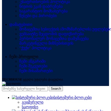
.უსაფრთხოების პოლიტიკა
ნივთის უკან დაბრუნება
საგარანტიო მომსახურება
წესები და პირობები
დამატებითი
მონაცემთა სუბიექტის (მომხმარებლის) უფლებებ
ვებსაიტზე შეცდომის დაფიქსირება
პერსონალურ მონაცემთა დამუშავება
მარკეტინგული მიზნებისთვის
"ქუქი" პოლიტიკა
ჩემი პროფილი
ჩემი ანგარიში
ჩემი შეკვეთები
ჩემი მისამართები
TECHHOUSE
ყველა უფლება დაცულია.
Search
სისტემური ბლოკები
გეიმერული
საოფისე