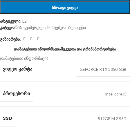
ᲡᲬᲠᲐᲤᲘ ᲧᲘᲓᲕᲐ
არტიკული:
L2
კატეგორია:
გეიმერული
,
სისტემური ბლოკები
გაზიარება:
ᲓᲐᲛᲐᲢᲔᲑᲘᲗᲘ ᲘᲜᲤᲝᲠᲛᲐᲪᲘᲐ
ᲨᲔᲙᲕᲔᲗᲐ ᲓᲐ ᲢᲠᲐᲜᲡᲞᲝᲠᲢᲘᲠᲔᲑᲐ
დამატებითი ინფორმაცია
ᲕᲘᲓᲔᲝ ᲙᲐᲠᲢᲐ
GEFORCE RTX 3050 6GB
ᲞᲠᲝᲪᲔᲡᲝᲠᲘ
intel core i5
SSD
512GB M.2 SSD