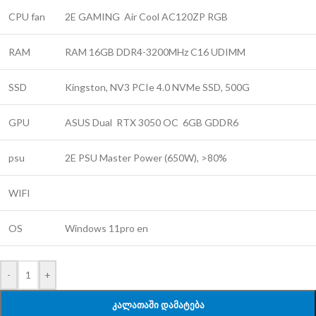
CPU fan
2E GAMING Air Cool AC120ZP RGB
RAM
RAM 16GB DDR4-3200MHz C16 UDIMM
SSD
Kingston, NV3 PCIe 4.0 NVMe SSD, 500G
GPU
ASUS Dual RTX 3050 OC 6GB GDDR6
psu
2E PSU Master Power (650W), >80%
WIFI
OS
Windows 11pro en
-
+
ᲙᲐᲚᲐᲗᲐᲨᲘ ᲓᲐᲛᲐᲢᲔᲑᲐ