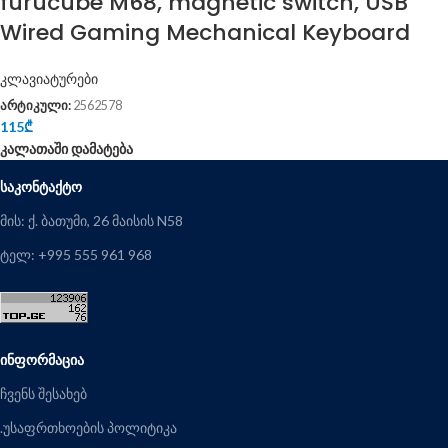
furucube M68, magnetic switch, USB
Wired Gaming Mechanical Keyboard
კლავიატურები
არტიკული:
2562578
115
₾
კალათაში დამატება
ᲡᲐᲙᲝᲜᲢᲐᲥᲢᲝ
მის: ქ. ბათუმი, 26 მაისის N58
ტელ: +995 555 961 968
ᲘᲜᲤᲝᲠᲛᲐᲪᲘᲐ
ჩვენს შესახებ
.უსაფრთხოების პოლიტიკა