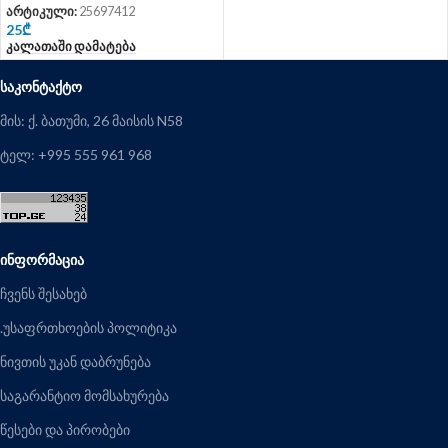
არტიკული:
25697412
25
₾
Კალათაში Დამატება
ᲡᲐᲙᲝᲜᲢᲐᲥᲢᲝ
მის: ქ. ბათუმი, 26 მაისის N58
ტელ: +995 555 961 968
ᲘᲜᲤᲝᲠᲛᲐᲪᲘᲐ
ჩვენს შესახებ
.უსაფრთხოების პოლიტიკა
ნივთის უკან დაბრუნება
საგარანტიო მომსახურება
წესები და პირობები