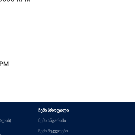
RPM
ᲩᲔᲛᲘ ᲞᲠᲝᲤᲘᲚᲘ
ებლის)
ჩემი ანგარიში
ჩემი შეკვეთები