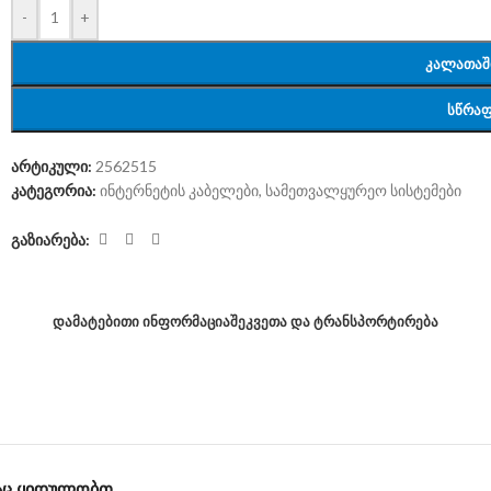
-
+
ᲙᲐᲚᲐᲗᲐᲨ
ᲡᲬᲠᲐᲤ
არტიკული:
2562515
კატეგორია:
ინტერნეტის კაბელები
,
სამეთვალყურეო სისტემები
გაზიარება:
ᲓᲐᲛᲐᲢᲔᲑᲘᲗᲘ ᲘᲜᲤᲝᲠᲛᲐᲪᲘᲐ
ᲨᲔᲙᲕᲔᲗᲐ ᲓᲐ ᲢᲠᲐᲜᲡᲞᲝᲠᲢᲘᲠᲔᲑᲐ
ᲡᲐᲪ ᲧᲘᲓᲣᲚᲝᲑᲗ