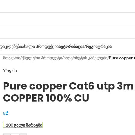
დაკლებები
ახალი პროდუქცია
ᲐᲕᲢᲝᲠᲘᲖᲐᲪᲘᲐ/ᲠᲔᲒᲘᲡᲢᲠᲐᲪᲘᲐ
მთავარი
/
ქსელური პროდუქტი
/
ინტერნეტის კაბელები
/
Pure copper
Yingxin
Pure copper Cat6 utp 3
COPPER 100% CU
8
₾
100 ცალი მარაგში