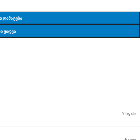
Ი ᲓᲐᲛᲐᲢᲔᲑᲐ
Ი ᲧᲘᲓᲕᲐ
Yingxin
ახალი