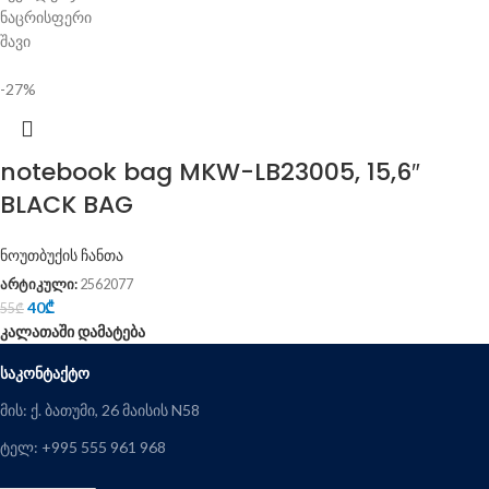
ნაცრისფერი
შავი
-27%
notebook bag MKW-LB23005, 15,6″
BLACK BAG
ნოუთბუქის ჩანთა
არტიკული:
2562077
40
₾
55
₾
კალათაში დამატება
ᲡᲐᲙᲝᲜᲢᲐᲥᲢᲝ
მის: ქ. ბათუმი, 26 მაისის N58
ტელ: +995 555 961 968