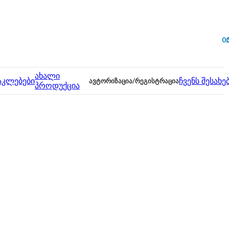
0
ახალი
აკლებები
ᲐᲕᲢᲝᲠᲘᲖᲐᲪᲘᲐ/ᲠᲔᲒᲘᲡᲢᲠᲐᲪᲘᲐ
ჩვენს შესახე
პროდუქცია