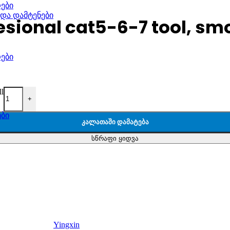
ები
 და დამტენები
esional cat5-6-7 tool, smo
ები
ll
+
ები
ᲙᲐᲚᲐᲗᲐᲨᲘ ᲓᲐᲛᲐᲢᲔᲑᲐ
სწრაფი ყიდვა
Yingxin