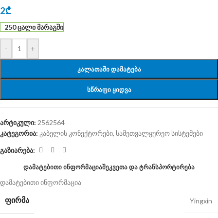
2
₾
250 ცალი მარაგში
-
+
ᲙᲐᲚᲐᲗᲐᲨᲘ ᲓᲐᲛᲐᲢᲔᲑᲐ
ᲡᲬᲠᲐᲤᲘ ᲧᲘᲓᲕᲐ
არტიკული:
2562564
კატეგორია:
კაბელის კონექტორები
,
სამეთვალყურეო სისტემები
გაზიარება:
ᲓᲐᲛᲐᲢᲔᲑᲘᲗᲘ ᲘᲜᲤᲝᲠᲛᲐᲪᲘᲐ
ᲨᲔᲙᲕᲔᲗᲐ ᲓᲐ ᲢᲠᲐᲜᲡᲞᲝᲠᲢᲘᲠᲔᲑᲐ
დამატებითი ინფორმაცია
ᲤᲘᲠᲛᲐ
Yingxin