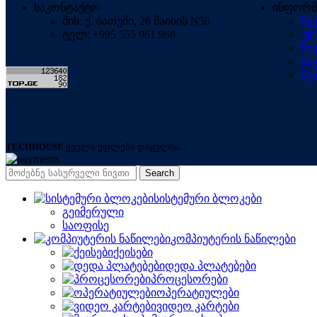
საკონტაქტო
ინფორმ
მის: ქ. ბათუმი, 26 მაისის N58
ჩვ
ტელ: +995 555 961 968
.უ
ნი
სა
წე
TECHHOUSE
ყველა უფლება დაცულია.
Search
სისტემური ბლოკები
გეიმერული
საოფისე
კომპიუტერის ნაწილები
ქეისები
დედა პლატებები
პროცესორები
ოპერატიულები
ვიდეო კარტები