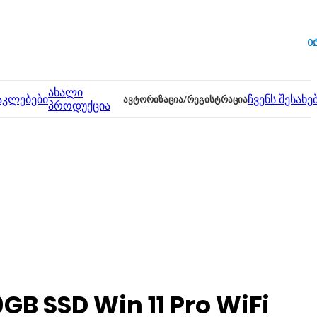
0
ახალი
აკლებები
ᲐᲕᲢᲝᲠᲘᲖᲐᲪᲘᲐ/ᲠᲔᲒᲘᲡᲢᲠᲐᲪᲘᲐ
ჩვენს შესახე
პროდუქცია
GB SSD Win 11 Pro WiFi