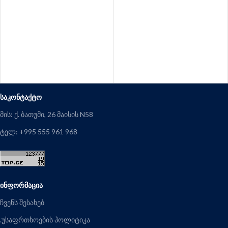
ᲡᲐᲙᲝᲜᲢᲐᲥᲢᲝ
მის: ქ. ბათუმი, 26 მაისის N58
ტელ: +995 555 961 968
ᲘᲜᲤᲝᲠᲛᲐᲪᲘᲐ
ჩვენს შესახებ
.უსაფრთხოების პოლიტიკა