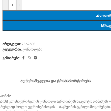
-
+
ᲙᲐᲚᲐᲗᲐᲨ
ᲡᲬᲠᲐᲤ
არტიკული:
2562605
კატეგორია:
კონსოლები
გაზიარება:
ᲐᲦᲬᲔᲠᲐ
ᲨᲔᲙᲕᲔᲗᲐ ᲓᲐ ᲢᲠᲐᲜᲡᲞᲝᲠᲢᲘᲠᲔᲑᲐ
აობას!
ვარს! კლასიკური ხელის კონსოლი აერთიანებს საკულტო თამაშებს, რო
თარებლად, ხოლო უფროსებისთვის — ბავშვობის ტკბილი მოგონებები