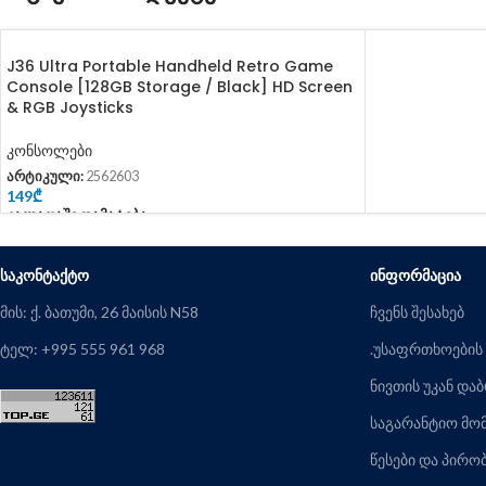
J36 Ultra Portable Handheld Retro Game
Console [128GB Storage / Black] HD Screen
& RGB Joysticks
კონსოლები
არტიკული:
2562603
149
₾
Კალათაში Დამატება
ᲡᲐᲙᲝᲜᲢᲐᲥᲢᲝ
ᲘᲜᲤᲝᲠᲛᲐᲪᲘᲐ
მის: ქ. ბათუმი, 26 მაისის N58
ჩვენს შესახებ
ტელ: +995 555 961 968
.უსაფრთხოების
ნივთის უკან და
საგარანტიო მო
წესები და პირო