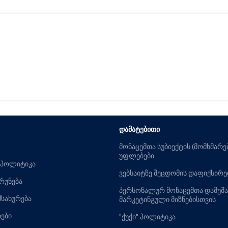
ᲓᲐᲛᲐᲢᲔᲑᲘᲗᲘ
მონაცემთა სუბიექტის (მომხმარ
უფლებები
 პოლიტიკა
ვებსაიტზე შეცდომის დაფიქსირე
ბრუნება
პერსონალურ მონაცემთა დამუშა
მსახურება
მარკეტინგული მიზნებისთვის
ბები
"ქუქი" პოლიტიკა