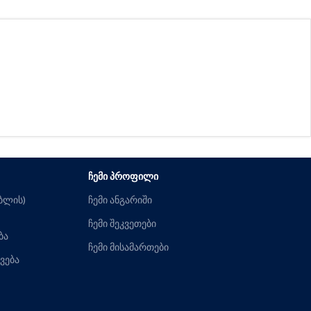
ᲩᲔᲛᲘ ᲞᲠᲝᲤᲘᲚᲘ
ებლის)
ჩემი ანგარიში
ჩემი შეკვეთები
ბა
ჩემი მისამართები
ვება