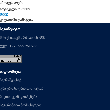
პროცესორები
არტიკული:
2563319
500
₾
კალათაში დამატება
ᲡᲐᲙᲝᲜᲢᲐᲥᲢᲝ
მის: ქ. ბათუმი, 26 მაისის N58
ტელ: +995 555 961 968
ᲘᲜᲤᲝᲠᲛᲐᲪᲘᲐ
ჩვენს შესახებ
.უსაფრთხოების პოლიტიკა
ნივთის უკან დაბრუნება
საგარანტიო მომსახურება