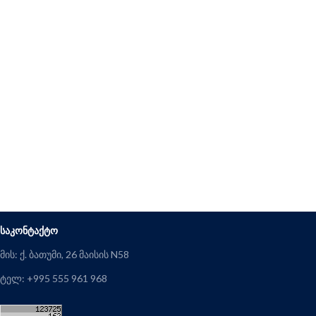
ᲡᲐᲙᲝᲜᲢᲐᲥᲢᲝ
მის: ქ. ბათუმი, 26 მაისის N58
ტელ: +995 555 961 968