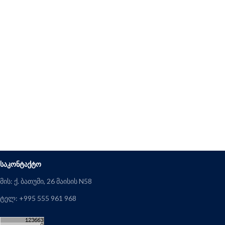
ᲡᲐᲙᲝᲜᲢᲐᲥᲢᲝ
მის: ქ. ბათუმი, 26 მაისის N58
ტელ: +995 555 961 968