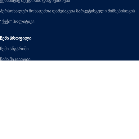
ვებსაიტზე შეცდომის დაფიქსირება
პერსონალურ მონაცემთა დამუშავება მარკეტინგული მიზნებისთვის
"ქუქი" პოლიტიკა
ᲩᲔᲛᲘ ᲞᲠᲝᲤᲘᲚᲘ
ჩემი ანგარიში
ჩემი შეკვეთები
ჩემი მისამართები
TECHHOUSE
ყველა უფლება დაცულია.
Facebook
WhatsApp
Telegram
მაღაზია
ფილტრი