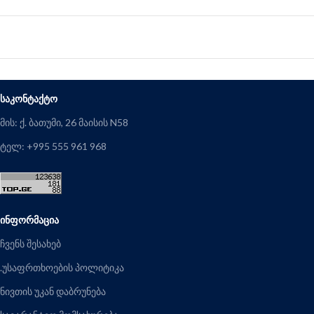
ᲡᲐᲙᲝᲜᲢᲐᲥᲢᲝ
მის: ქ. ბათუმი, 26 მაისის N58
ტელ: +995 555 961 968
ᲘᲜᲤᲝᲠᲛᲐᲪᲘᲐ
ჩვენს შესახებ
.უსაფრთხოების პოლიტიკა
ნივთის უკან დაბრუნება