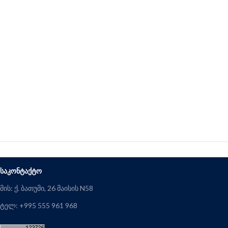
ᲡᲐᲙᲝᲜᲢᲐᲥᲢᲝ
მის: ქ. ბათუმი, 26 მაისის N58
ტელ: +995 555 961 968